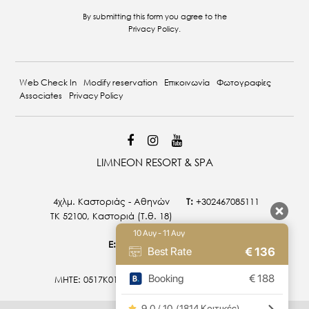
By submitting this form you agree to the
Privacy Policy
.
Web Check In
Modify reservation
Επικοινωνία
Φωτογραφίες
Associates
Privacy Policy
LIMNEON RESORT & SPA
4χλμ. Καστοριάς - Αθηνών
T:
+302467085111
ΤΚ 52100, Καστοριά (T.θ. 18)
10 Αυγ - 11 Αυγ
E:
info@limneon.com
€
136
Best Rate
Booking
€
188
MHTE: 0517Κ015Α0027800 | 0517Κ014Α0026900
9.0 / 10
(
1814 Κριτικές
)