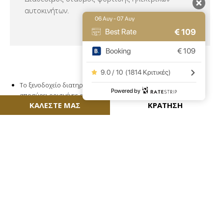
αυτοκινήτων.
06 Αυγ - 07 Αυγ
€
109
Best Rate
Booking
€
109
9.0 / 10
(
1814 Κριτικές
)
Το ξενοδοχείο διατηρεί το δικαίωμα να τροποποιήσει ή να
Powered by
αποσύρει ορισμένες από τις εγκαταστάσεις χωρίς
ΚΑΛΕΣΤΕ ΜΑΣ
ΚΡΑΤΗΣΗ
προηγούμενη ειδοποίηση.
Σε ορισμένες εγκαταστάσεις, ενδέχεται να ισχύουν επιπλέον
χρεώσεις.
ΑΝΑΚΑΛΥΨΤΕ...