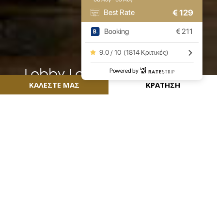
€
129
Best Rate
Booking
€
211
9.0 / 10
(
1814 Κριτικές
)
Lobby Lounge
Powered by
ΚΑΛΕΣΤΕ ΜΑΣ
ΚΡΑΤΗΣΗ
Το Lobby Lounge του ξενοδοχείου
προσφέρει την ιδανική ατμόσφαιρα για
χαλαρές συζητήσεις, βραδινό ποτό ή μια
ιδιαίτερη συνάντηση. Είτε πρόκειται για
απογευματινό καφέ, βραδινά κοκτέιλ ή
ελαφρύ φαγητό, θα τα απολαύσετε όλα, σε
ένα κομψό περιβάλλον και μια μοναδική
ατμόσφαιρα.