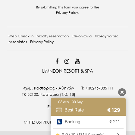
By submitting this form you agree to the
Privacy Policy
.
Web Check In
Modify reservation
Επικοινωνία
Φωτογραφίες
Associates
Privacy Policy
LIMNEON RESORT & SPA
4χλμ. Καστοριάς - Αθηνών
T:
+302467085111
ΤΚ 52100, Καστοριά (T.θ. 18)
08 Αυγ - 09 Αυγ
E:
info@limneon.com
€
129
Best Rate
Booking
€
211
MHTE: 0517Κ015Α0027800 | 0517Κ014Α0026900
9.0 / 10
(
1814 Κριτικές
)