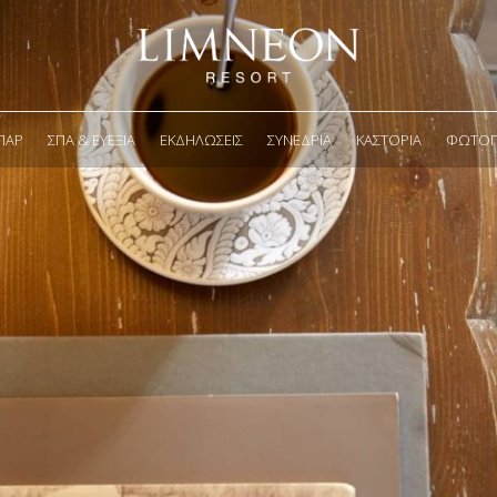
ΠΑΡ
ΣΠΑ & ΕΥΕΞΊΑ
ΕΚΔΗΛΏΣΕΙΣ
ΣΥΝΈΔΡΙΑ
ΚΑΣΤΟΡΙΆ
ΦΩΤΟΓΡ