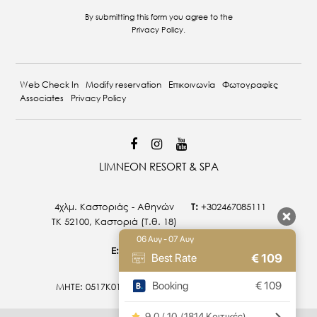
By submitting this form you agree to the
Privacy Policy
.
Web Check In
Modify reservation
Επικοινωνία
Φωτογραφίες
Associates
Privacy Policy
LIMNEON RESORT & SPA
4χλμ. Καστοριάς - Αθηνών
T:
+302467085111
ΤΚ 52100, Καστοριά (T.θ. 18)
06 Αυγ - 07 Αυγ
E:
info@limneon.com
€
109
Best Rate
Booking
€
109
MHTE: 0517Κ015Α0027800 | 0517Κ014Α0026900
9.0 / 10
(
1814 Κριτικές
)