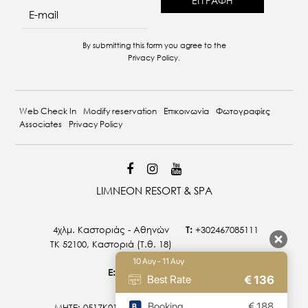
re
By submitting this form you agree to the
Privacy Policy
.
Web Check In
Modify reservation
Επικοινωνία
Φωτογραφίες
Associates
Privacy Policy
LIMNEON RESORT & SPA
4χλμ. Καστοριάς - Αθηνών
T:
+302467085111
ΤΚ 52100, Καστοριά (T.θ. 18)
10 Αυγ - 11 Αυγ
E:
info@limneon.com
€
136
Best Rate
Booking
€
188
MHTE: 0517Κ015Α0027800 | 0517Κ014Α0026900