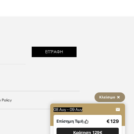
reCAPTCHA
Κλείσιμο
 Policy
08 Αυγ - 09 Αυγ
€ 129
Επίσημη Τιμή
Κράτηση
129€