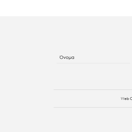
Όνομα
Web C