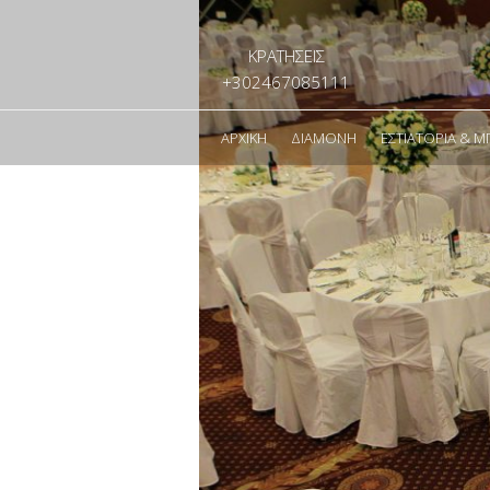
ΚΡΑΤΗΣΕΙΣ
+302467085111
ΑΡΧΙΚΉ
ΔΙΑΜΟΝΉ
ΕΣΤΙΑΤΌΡΙΑ & Μ