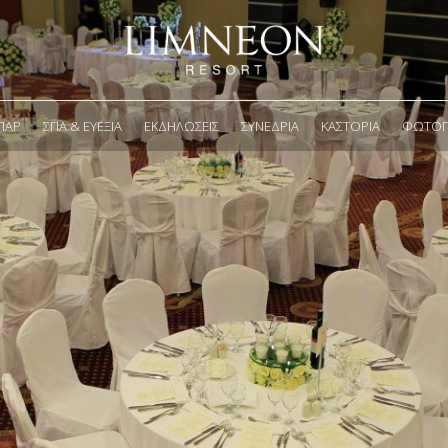
ΠΑΡ
ΣΠΑ & ΕΥΕΞΊΑ
ΕΚΔΗΛΏΣΕΙΣ
ΣΥΝΈΔΡΙΑ
ΚΑΣΤΟΡΙΆ
ΦΩΤΟΓΡ