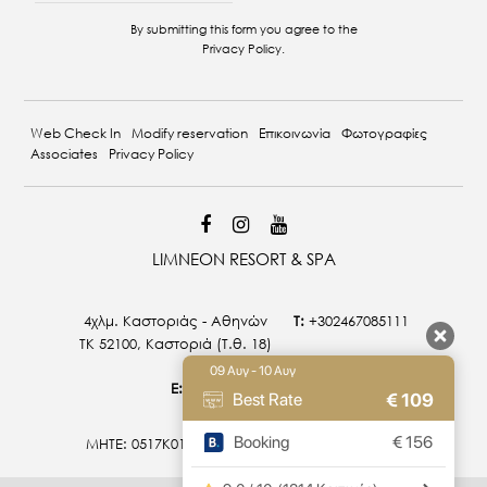
By submitting this form you agree to the
Privacy Policy
.
Web Check In
Modify reservation
Επικοινωνία
Φωτογραφίες
Associates
Privacy Policy
LIMNEON RESORT & SPA
4χλμ. Καστοριάς - Αθηνών
T:
+302467085111
ΤΚ 52100, Καστοριά (T.θ. 18)
09 Αυγ - 10 Αυγ
E:
info@limneon.com
€
109
Best Rate
Booking
€
156
MHTE: 0517Κ015Α0027800 | 0517Κ014Α0026900