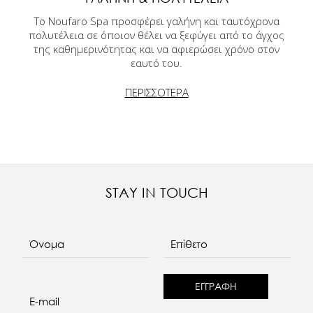
Το Noufaro Spa προσφέρει γαλήνη και ταυτόχρονα
πολυτέλεια σε όποιον θέλει να ξεφύγει από το άγχος
της καθημερινότητας και να αφιερώσει χρόνο στον
εαυτό του.
ΠΕΡΙΣΣΟΤΕΡΑ
STAY IN TOUCH
Όνομα
Επίθετο
E-mail
re