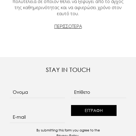
πολυτέλεια σε όποιον θέλει να ξεφύγει από το άγχος
της καθημερινότητας και να αφιερώσει χρόνο στον
εαυτό του.
ΠΕΡΙΣΣΟΤΕΡΑ
STAY IN TOUCH
Όνομα
Επίθετο
E-mail
re
By submitting this form you agree to the
Privacy Policy
.