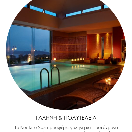
ΓΑΛΉΝΗ & ΠΟΛΥΤΈΛΕΙΑ
Το Noufaro Spa προσφέρει γαλήνη και ταυτόχρονα