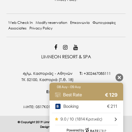
Web Check In
Modify reservation
Επικοινωνία
Φωτογραφίες
Associates
Privacy Policy
LIMNEON RESORT & SPA
4χλμ. Καστοριάς - Αθηνών
T:
+302467085111
ΤΚ 52100, Καστοριά (T.θ. 18)
08 Αυγ - 09 Αυγ
E:
info@limneon.com
€
129
Best Rate
Booking
€
211
MHTE: 0517Κ015Α0027800 | 0517Κ014Α0026900
9.0 / 10
(
1814 Κριτικές
)
© Copyright 2019 Limneon Resort & Spa All Rights Reserved |
Web
Design & Development by
.
Life
Think
Powered by