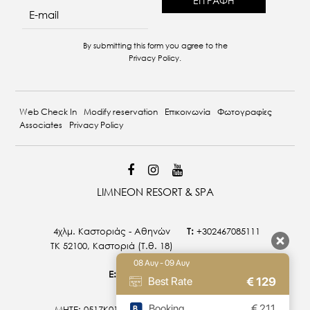
re
By submitting this form you agree to the
Privacy Policy
.
Web Check In
Modify reservation
Επικοινωνία
Φωτογραφίες
Associates
Privacy Policy
LIMNEON RESORT & SPA
4χλμ. Καστοριάς - Αθηνών
T:
+302467085111
ΤΚ 52100, Καστοριά (T.θ. 18)
08 Αυγ - 09 Αυγ
E:
info@limneon.com
€
129
Best Rate
Booking
€
211
MHTE: 0517Κ015Α0027800 | 0517Κ014Α0026900