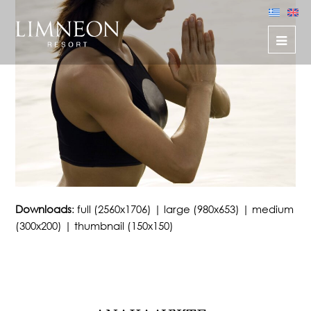
Downloads
:
full (2560x1706)
|
large (980x653)
|
medium
(300x200)
|
thumbnail (150x150)