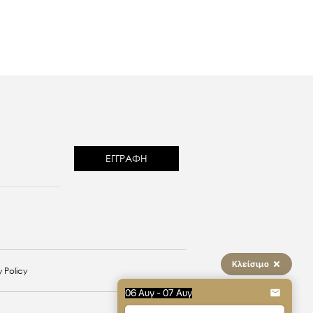
reCAPTCHA
Κλείσιμο
 Policy
06 Αυγ - 07 Αυγ