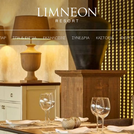
ΠΑΡ
ΣΠΑ & ΕΥΕΞΊΑ
ΕΚΔΗΛΏΣΕΙΣ
ΣΥΝΈΔΡΙΑ
ΚΑΣΤΟΡΙΆ
ΦΩΤΟΓΡ