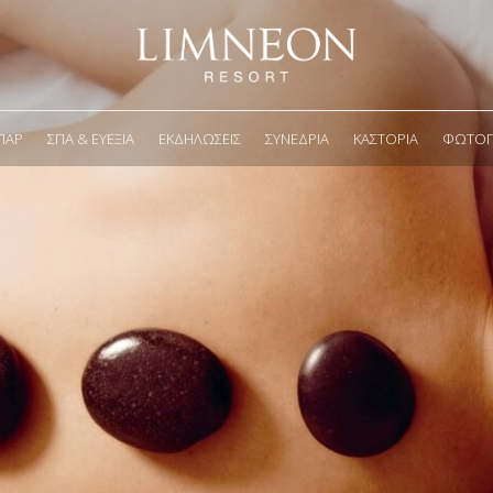
ΠΑΡ
ΣΠΑ & ΕΥΕΞΊΑ
ΕΚΔΗΛΏΣΕΙΣ
ΣΥΝΈΔΡΙΑ
ΚΑΣΤΟΡΙΆ
ΦΩΤΟΓΡ